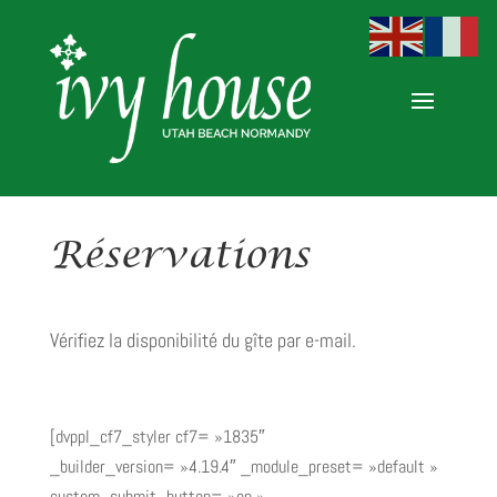
Réservations
Vérifiez la disponibilité du gîte par e-mail.
[dvppl_cf7_styler cf7= »1835″
_builder_version= »4.19.4″ _module_preset= »default »
custom_submit_button= »on »